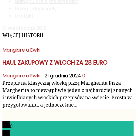
Najpopularniejsze przepisy
Przeglądaj kanały
Kontakt
© Webfood.pl 2019
WIĘCEJ HISTORII
Mangiare u Ewki
HAUL ZAKUPOWY Z WŁOCH ZA 28 EURO
Mangiare u Ewki
21 grudnia 2024
0
-
Przepis na klasyczną włoską pizzę Margherita Pizza
Margherita to niewątpliwie jeden z najbardziej znanych
i uwielbianych włoskich przepisów na świecie. Prosta w
przygotowaniu, a jednocześnie...
0