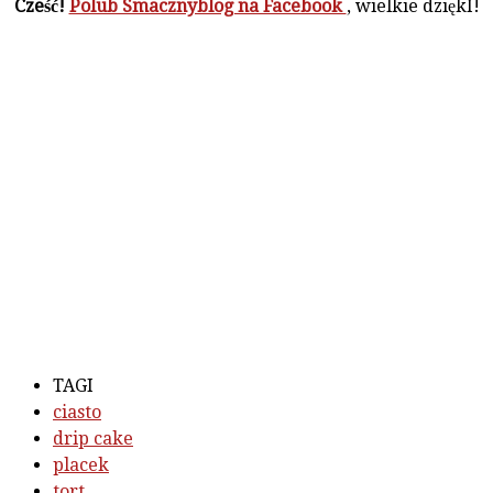
Cześć!
Polub Smacznyblog na Facebook
, wielkie dziękI!
TAGI
ciasto
drip cake
placek
tort