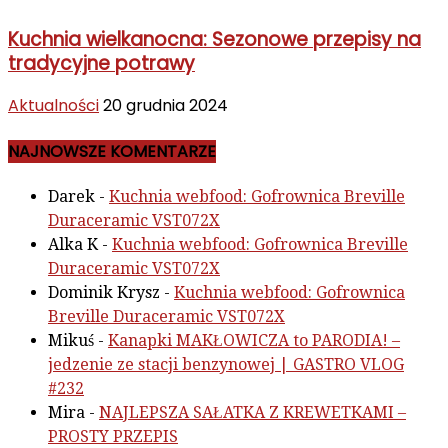
Kuchnia wielkanocna: Sezonowe przepisy na
tradycyjne potrawy
Aktualności
20 grudnia 2024
NAJNOWSZE KOMENTARZE
Darek
-
Kuchnia webfood: Gofrownica Breville
Duraceramic VST072X
Alka K
-
Kuchnia webfood: Gofrownica Breville
Duraceramic VST072X
Dominik Krysz
-
Kuchnia webfood: Gofrownica
Breville Duraceramic VST072X
Mikuś
-
Kanapki MAKŁOWICZA to PARODIA! –
jedzenie ze stacji benzynowej | GASTRO VLOG
#232
Mira
-
NAJLEPSZA SAŁATKA Z KREWETKAMI –
PROSTY PRZEPIS