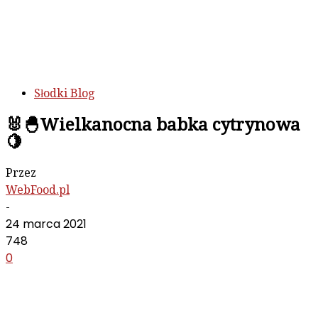
Słodki Blog
🐰🐣Wielkanocna babka cytrynowa
🍋
Przez
WebFood.pl
-
24 marca 2021
748
0