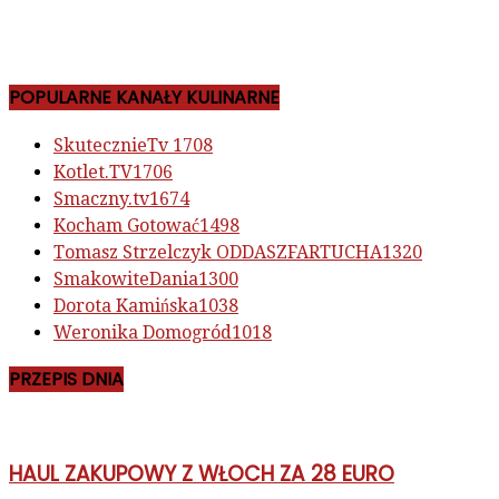
POPULARNE KANAŁY KULINARNE
SkutecznieTv
1708
Kotlet.TV
1706
Smaczny.tv
1674
Kocham Gotować
1498
Tomasz Strzelczyk ODDASZFARTUCHA
1320
SmakowiteDania
1300
Dorota Kamińska
1038
Weronika Domogród
1018
PRZEPIS DNIA
HAUL ZAKUPOWY Z WŁOCH ZA 28 EURO