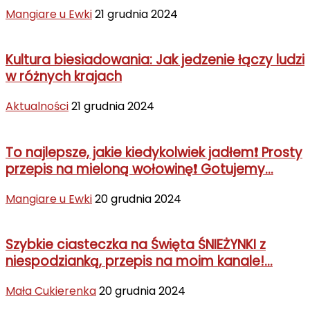
Mangiare u Ewki
21 grudnia 2024
Kultura biesiadowania: Jak jedzenie łączy ludzi
w różnych krajach
Aktualności
21 grudnia 2024
To najlepsze, jakie kiedykolwiek jadłem❗ Prosty
przepis na mieloną wołowinę❗ Gotujemy...
Mangiare u Ewki
20 grudnia 2024
Szybkie ciasteczka na Święta ŚNIEŻYNKI z
niespodzianką, przepis na moim kanale!...
Mała Cukierenka
20 grudnia 2024