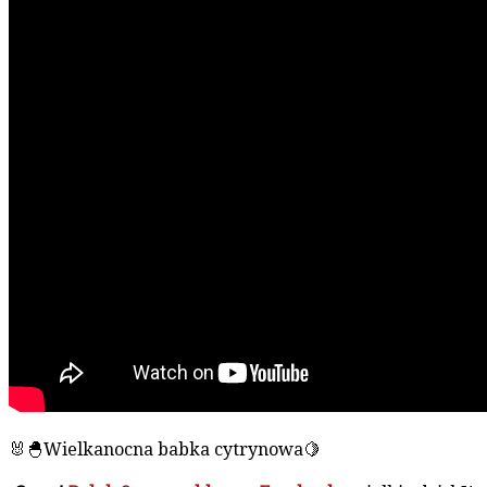
🐰🐣Wielkanocna babka cytrynowa🍋