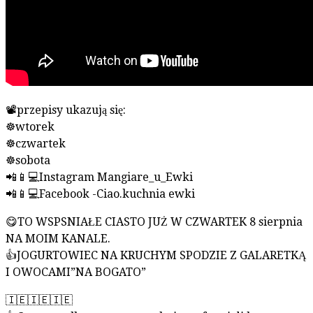
📽przepisy ukazują się:
☸wtorek
☸czwartek
☸sobota
📲📱💻Instagram Mangiare_u_Ewki
📲📱💻Facebook -Ciao.kuchnia ewki
😋TO WSPSNIAŁE CIASTO JUŻ W CZWARTEK 8 sierpnia
NA MOIM KANALE.
👍JOGURTOWIEC NA KRUCHYM SPODZIE Z GALARETKĄ
I OWOCAMI”NA BOGATO”
🇮🇪🇮🇪🇮🇪