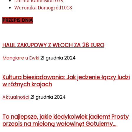
Dorota Kamińska
1038
Weronika Domogród
1018
PRZEPIS DNIA
HAUL ZAKUPOWY Z WŁOCH ZA 28 EURO
Mangiare u Ewki
21 grudnia 2024
Kultura biesiadowania: Jak jedzenie łączy ludzi
w różnych krajach
Aktualności
21 grudnia 2024
To najlepsze, jakie kiedykolwiek jadłem❗ Prosty
przepis na mieloną wołowinę❗ Gotujemy...