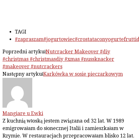
TAGI
#zapraszam#jogurtowiec#crostataconyogurtefrutti
Poprzedni artykuł
Nutcracker Makeover #diy
#christmas #christmasdiy #xmas #nussknacker
#makeover #nutcrackers
Następny artykuł
Karkówka w sosie pieczarkowym
Mangiare u Ewki
Z kuchnią włoską jestem związana od 32 lat. W 1989
emigrowałam do słonecznej Italii i zamieszkałam w
Rzymie. W restauracjach przepracowałam blisko 12 lat.