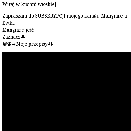
Witaj w kuchni włoskiej .
Zapraszam do SUBSKRYPCJI mojego kanału-Mangiare u
Ewki.
Mangiare-jeść
Zaznacz🔔
📽📽➡️Moje przepisy⬇️⬇️