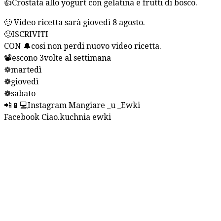
👍Crostata allo yogurt con gelatina e frutti di bosco.
🙂 Video ricetta sarà giovedì 8 agosto.
🙂ISCRIVITI
CON 🔔cosi non perdi nuovo video ricetta.
📽escono 3volte al settimana
☸martedì
☸giovedì
☸sabato
📲📱💻Instagram Mangiare _u _Ewki
Facebook Ciao.kuchnia ewki