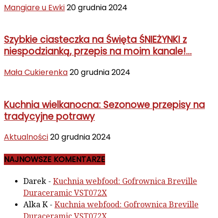
Mangiare u Ewki
20 grudnia 2024
Szybkie ciasteczka na Święta ŚNIEŻYNKI z
niespodzianką, przepis na moim kanale!...
Mała Cukierenka
20 grudnia 2024
Kuchnia wielkanocna: Sezonowe przepisy na
tradycyjne potrawy
Aktualności
20 grudnia 2024
NAJNOWSZE KOMENTARZE
Darek
-
Kuchnia webfood: Gofrownica Breville
Duraceramic VST072X
Alka K
-
Kuchnia webfood: Gofrownica Breville
Duraceramic VST072X