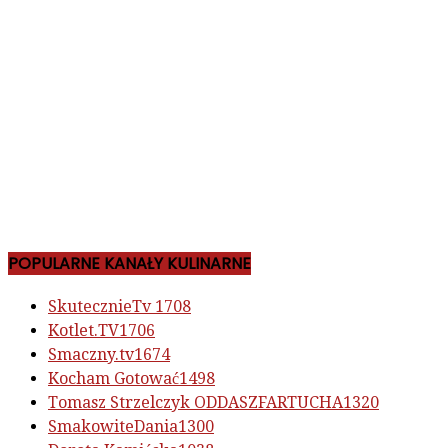
POPULARNE KANAŁY KULINARNE
SkutecznieTv
1708
Kotlet.TV
1706
Smaczny.tv
1674
Kocham Gotować
1498
Tomasz Strzelczyk ODDASZFARTUCHA
1320
SmakowiteDania
1300