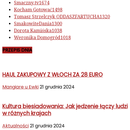
Smaczny.tv
1674
Kocham Gotować
1498
Tomasz Strzelczyk ODDASZFARTUCHA
1320
SmakowiteDania
1300
Dorota Kamińska
1038
Weronika Domogród
1018
PRZEPIS DNIA
HAUL ZAKUPOWY Z WŁOCH ZA 28 EURO
Mangiare u Ewki
21 grudnia 2024
Kultura biesiadowania: Jak jedzenie łączy ludzi
w różnych krajach
Aktualności
21 grudnia 2024