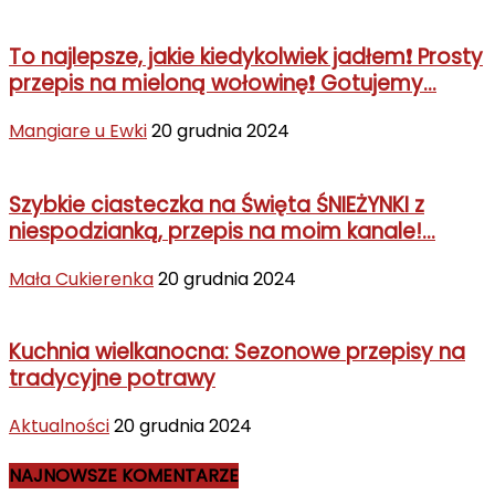
To najlepsze, jakie kiedykolwiek jadłem❗ Prosty
przepis na mieloną wołowinę❗ Gotujemy...
Mangiare u Ewki
20 grudnia 2024
Szybkie ciasteczka na Święta ŚNIEŻYNKI z
niespodzianką, przepis na moim kanale!...
Mała Cukierenka
20 grudnia 2024
Kuchnia wielkanocna: Sezonowe przepisy na
tradycyjne potrawy
Aktualności
20 grudnia 2024
NAJNOWSZE KOMENTARZE