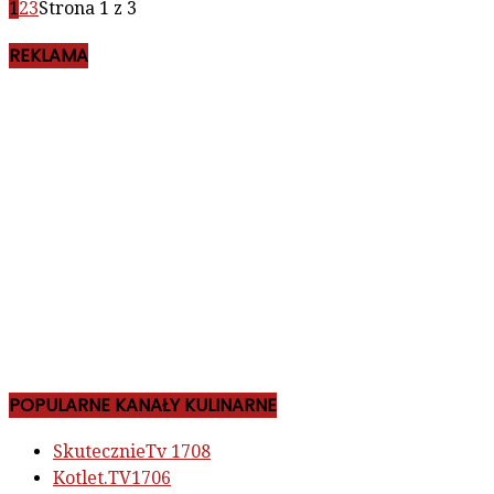
1
2
3
Strona 1 z 3
REKLAMA
POPULARNE KANAŁY KULINARNE
SkutecznieTv
1708
Kotlet.TV
1706