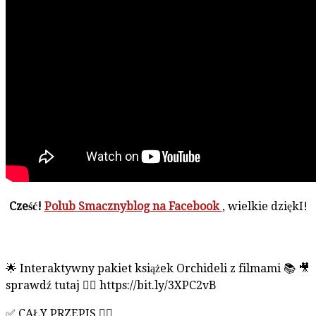
Cześć!
Polub Smacznyblog na Facebook
, wielkie dziękI!
🌟 Interaktywny pakiet książek Orchideli z filmami 📚 🎥
sprawdź tutaj 👉🏻 https://bit.ly/3XPC2vB
✅ CAŁY PRZEPIS 👇🏻