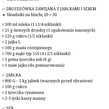
✅ DROŻDŻÓWKA ZAWIJANA Z JABŁKAMI I SEREM
🔸 Składniki na blachę 20 × 30
◽ 300 ml mleka (1 i 1/4 szklanki)
◽ 25 g świeżych drożdży (1 opakowanie suszonych)
◽ 120 g cukru (1/2 szklanki)
◽ 2 jajka L
◽ 100 g masła roztopionego
◽ 700 g mąki typ 550 (4 i 2/3 szklanki)
◽ 1 pełna łyżeczka soli (6 g)
◽ 1 małe jajko (do posmarowania)
✅ JABŁKA
◽ 800 G – 1 kg jabłek (ważonych przed obraniem)
◽ 100 g cukru
◽ 1 łyżeczka cynamonu
◽ 2-3 łyżki kaszy manny
✅ SER