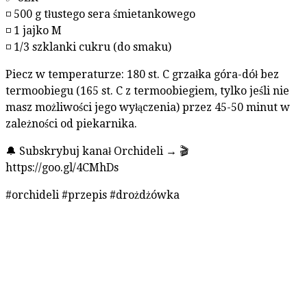
◽ 500 g tłustego sera śmietankowego
◽ 1 jajko M
◽ 1/3 szklanki cukru (do smaku)
Piecz w temperaturze: 180 st. C grzałka góra-dół bez
termoobiegu (165 st. C z termoobiegiem, tylko jeśli nie
masz możliwości jego wyłączenia) przez 45-50 minut w
zależności od piekarnika.
🔔 Subskrybuj kanał Orchideli → 🎬
https://goo.gl/4CMhDs
#orchideli #przepis #drożdżówka