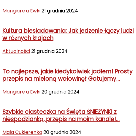
Mangiare u Ewki
21 grudnia 2024
Kultura biesiadowania: Jak jedzenie łączy ludzi
w różnych krajach
Aktualności
21 grudnia 2024
To najlepsze, jakie kiedykolwiek jadłem❗ Prosty
przepis na mieloną wołowinę❗ Gotujemy...
Mangiare u Ewki
20 grudnia 2024
Szybkie ciasteczka na Święta ŚNIEŻYNKI z
niespodzianką, przepis na moim kanale!...
Mała Cukierenka
20 grudnia 2024