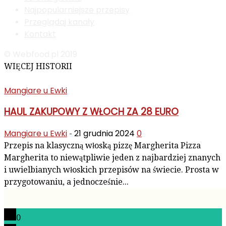
Najpopularniejsze przepisy
Przeglądaj kanały
Kontakt
© Webfood.pl 2019
WIĘCEJ HISTORII
Mangiare u Ewki
HAUL ZAKUPOWY Z WŁOCH ZA 28 EURO
Mangiare u Ewki
21 grudnia 2024
0
-
Przepis na klasyczną włoską pizzę Margherita Pizza
Margherita to niewątpliwie jeden z najbardziej znanych
i uwielbianych włoskich przepisów na świecie. Prosta w
przygotowaniu, a jednocześnie...
0