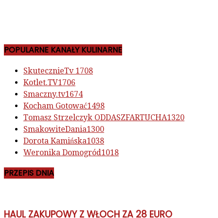
POPULARNE KANAŁY KULINARNE
SkutecznieTv
1708
Kotlet.TV
1706
Smaczny.tv
1674
Kocham Gotować
1498
Tomasz Strzelczyk ODDASZFARTUCHA
1320
SmakowiteDania
1300
Dorota Kamińska
1038
Weronika Domogród
1018
PRZEPIS DNIA
HAUL ZAKUPOWY Z WŁOCH ZA 28 EURO