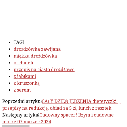
TAGI
drożdżówka zawijana
miękka drożdżówka
orchideli
przepis na ciasto drożdżowe
z jabłkami
z kruszonką
z serem
Poprzedni artykuł
CAŁY DZIEŃ JEDZENIA dietetyczki |
przepisy na redukcję, obiad za 5 zł, lunch z resztek
Następny artykuł
Cudowny spacer! Rzym i cudowne
morze 07 marzec 2024