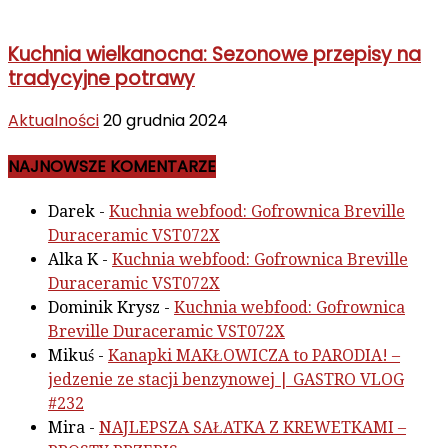
Kuchnia wielkanocna: Sezonowe przepisy na
tradycyjne potrawy
Aktualności
20 grudnia 2024
NAJNOWSZE KOMENTARZE
Darek
-
Kuchnia webfood: Gofrownica Breville
Duraceramic VST072X
Alka K
-
Kuchnia webfood: Gofrownica Breville
Duraceramic VST072X
Dominik Krysz
-
Kuchnia webfood: Gofrownica
Breville Duraceramic VST072X
Mikuś
-
Kanapki MAKŁOWICZA to PARODIA! –
jedzenie ze stacji benzynowej | GASTRO VLOG
#232
Mira
-
NAJLEPSZA SAŁATKA Z KREWETKAMI –