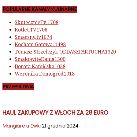
POPULARNE KANAŁY KULINARNE
SkutecznieTv
1708
Kotlet.TV
1706
Smaczny.tv
1674
Kocham Gotować
1498
Tomasz Strzelczyk ODDASZFARTUCHA
1320
SmakowiteDania
1300
Dorota Kamińska
1038
Weronika Domogród
1018
PRZEPIS DNIA
HAUL ZAKUPOWY Z WŁOCH ZA 28 EURO
Mangiare u Ewki
21 grudnia 2024