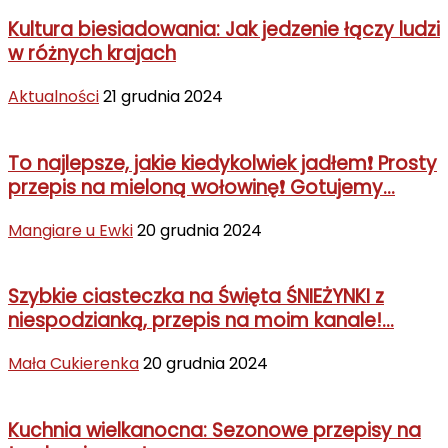
Kultura biesiadowania: Jak jedzenie łączy ludzi
w różnych krajach
Aktualności
21 grudnia 2024
To najlepsze, jakie kiedykolwiek jadłem❗ Prosty
przepis na mieloną wołowinę❗ Gotujemy...
Mangiare u Ewki
20 grudnia 2024
Szybkie ciasteczka na Święta ŚNIEŻYNKI z
niespodzianką, przepis na moim kanale!...
Mała Cukierenka
20 grudnia 2024
Kuchnia wielkanocna: Sezonowe przepisy na