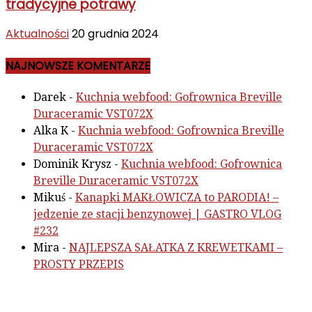
tradycyjne potrawy
Aktualności
20 grudnia 2024
NAJNOWSZE KOMENTARZE
Darek
-
Kuchnia webfood: Gofrownica Breville
Duraceramic VST072X
Alka K
-
Kuchnia webfood: Gofrownica Breville
Duraceramic VST072X
Dominik Krysz
-
Kuchnia webfood: Gofrownica
Breville Duraceramic VST072X
Mikuś
-
Kanapki MAKŁOWICZA to PARODIA! –
jedzenie ze stacji benzynowej | GASTRO VLOG
#232
Mira
-
NAJLEPSZA SAŁATKA Z KREWETKAMI –
PROSTY PRZEPIS