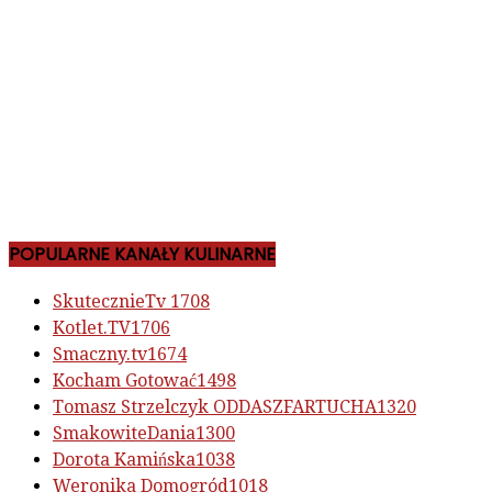
POPULARNE KANAŁY KULINARNE
SkutecznieTv
1708
Kotlet.TV
1706
Smaczny.tv
1674
Kocham Gotować
1498
Tomasz Strzelczyk ODDASZFARTUCHA
1320
SmakowiteDania
1300
Dorota Kamińska
1038
Weronika Domogród
1018