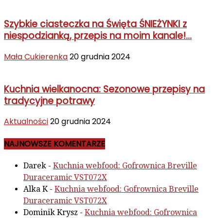
Szybkie ciasteczka na Święta ŚNIEŻYNKI z
niespodzianką, przepis na moim kanale!...
Mała Cukierenka
20 grudnia 2024
Kuchnia wielkanocna: Sezonowe przepisy na
tradycyjne potrawy
Aktualności
20 grudnia 2024
NAJNOWSZE KOMENTARZE
Darek
-
Kuchnia webfood: Gofrownica Breville
Duraceramic VST072X
Alka K
-
Kuchnia webfood: Gofrownica Breville
Duraceramic VST072X
Dominik Krysz
-
Kuchnia webfood: Gofrownica