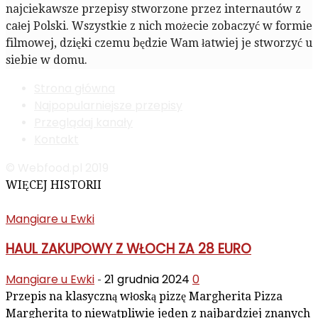
najciekawsze przepisy stworzone przez internautów z
całej Polski. Wszystkie z nich możecie zobaczyć w formie
filmowej, dzięki czemu będzie Wam łatwiej je stworzyć u
siebie w domu.
Strona główna
Najpopularniejsze przepisy
Przeglądaj kanały
Kontakt
© Webfood.pl 2019
WIĘCEJ HISTORII
Mangiare u Ewki
HAUL ZAKUPOWY Z WŁOCH ZA 28 EURO
Mangiare u Ewki
21 grudnia 2024
0
-
Przepis na klasyczną włoską pizzę Margherita Pizza
Margherita to niewątpliwie jeden z najbardziej znanych