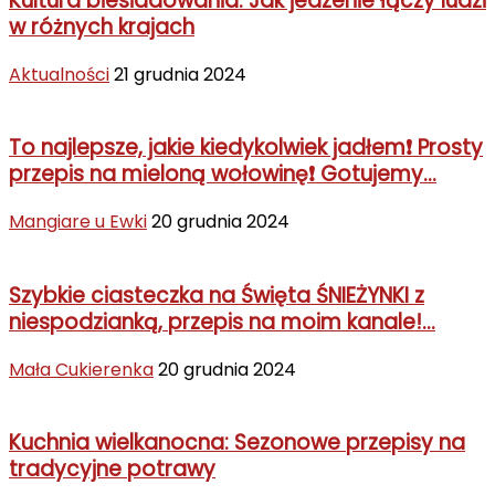
Kultura biesiadowania: Jak jedzenie łączy ludzi
w różnych krajach
Aktualności
21 grudnia 2024
To najlepsze, jakie kiedykolwiek jadłem❗ Prosty
przepis na mieloną wołowinę❗ Gotujemy...
Mangiare u Ewki
20 grudnia 2024
Szybkie ciasteczka na Święta ŚNIEŻYNKI z
niespodzianką, przepis na moim kanale!...
Mała Cukierenka
20 grudnia 2024
Kuchnia wielkanocna: Sezonowe przepisy na
tradycyjne potrawy