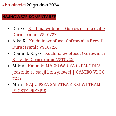
Aktualności
20 grudnia 2024
NAJNOWSZE KOMENTARZE
Darek
-
Kuchnia webfood: Gofrownica Breville
Duraceramic VST072X
Alka K
-
Kuchnia webfood: Gofrownica Breville
Duraceramic VST072X
Dominik Krysz
-
Kuchnia webfood: Gofrownica
Breville Duraceramic VST072X
Mikuś
-
Kanapki MAKŁOWICZA to PARODIA! –
jedzenie ze stacji benzynowej | GASTRO VLOG
#232
Mira
-
NAJLEPSZA SAŁATKA Z KREWETKAMI –
PROSTY PRZEPIS