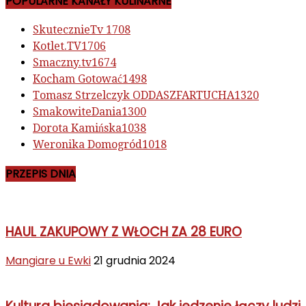
POPULARNE KANAŁY KULINARNE
SkutecznieTv
1708
Kotlet.TV
1706
Smaczny.tv
1674
Kocham Gotować
1498
Tomasz Strzelczyk ODDASZFARTUCHA
1320
SmakowiteDania
1300
Dorota Kamińska
1038
Weronika Domogród
1018
PRZEPIS DNIA
HAUL ZAKUPOWY Z WŁOCH ZA 28 EURO
Mangiare u Ewki
21 grudnia 2024