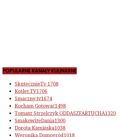
POPULARNE KANAŁY KULINARNE
SkutecznieTv
1708
Kotlet.TV
1706
Smaczny.tv
1674
Kocham Gotować
1498
Tomasz Strzelczyk ODDASZFARTUCHA
1320
SmakowiteDania
1300
Dorota Kamińska
1038
Weronika Domogród
1018