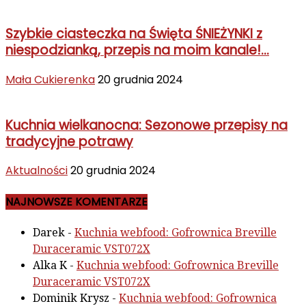
Szybkie ciasteczka na Święta ŚNIEŻYNKI z
niespodzianką, przepis na moim kanale!...
Mała Cukierenka
20 grudnia 2024
Kuchnia wielkanocna: Sezonowe przepisy na
tradycyjne potrawy
Aktualności
20 grudnia 2024
NAJNOWSZE KOMENTARZE
Darek
-
Kuchnia webfood: Gofrownica Breville
Duraceramic VST072X
Alka K
-
Kuchnia webfood: Gofrownica Breville
Duraceramic VST072X
Dominik Krysz
-
Kuchnia webfood: Gofrownica