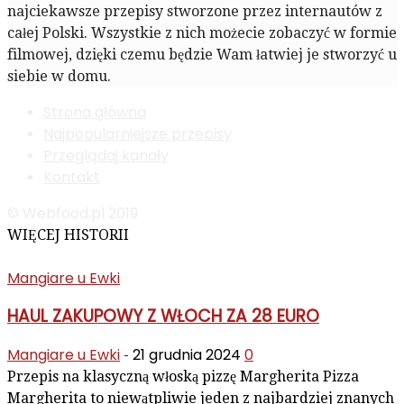
najciekawsze przepisy stworzone przez internautów z
całej Polski. Wszystkie z nich możecie zobaczyć w formie
filmowej, dzięki czemu będzie Wam łatwiej je stworzyć u
siebie w domu.
Strona główna
Najpopularniejsze przepisy
Przeglądaj kanały
Kontakt
© Webfood.pl 2019
WIĘCEJ HISTORII
Mangiare u Ewki
HAUL ZAKUPOWY Z WŁOCH ZA 28 EURO
Mangiare u Ewki
21 grudnia 2024
0
-
Przepis na klasyczną włoską pizzę Margherita Pizza
Margherita to niewątpliwie jeden z najbardziej znanych