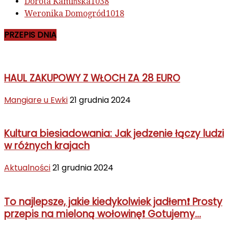
Dorota Kamińska
1038
Weronika Domogród
1018
PRZEPIS DNIA
HAUL ZAKUPOWY Z WŁOCH ZA 28 EURO
Mangiare u Ewki
21 grudnia 2024
Kultura biesiadowania: Jak jedzenie łączy ludzi
w różnych krajach
Aktualności
21 grudnia 2024
To najlepsze, jakie kiedykolwiek jadłem❗ Prosty
przepis na mieloną wołowinę❗ Gotujemy...