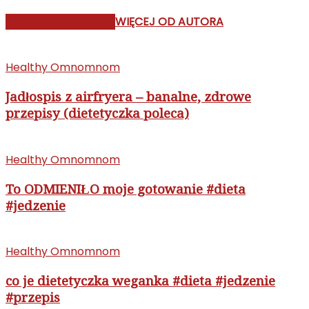
PODOBNE ARTYKUŁY
WIĘCEJ OD AUTORA
Healthy Omnomnom
Jadłospis z airfryera – banalne, zdrowe
przepisy (dietetyczka poleca)
Healthy Omnomnom
To ODMIENIŁO moje gotowanie #dieta
#jedzenie
Healthy Omnomnom
co je dietetyczka weganka #dieta #jedzenie
#przepis