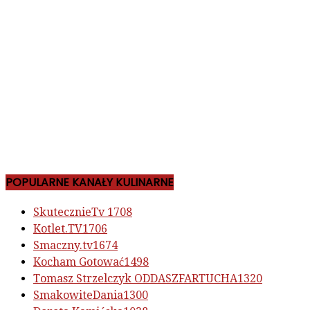
POPULARNE KANAŁY KULINARNE
SkutecznieTv
1708
Kotlet.TV
1706
Smaczny.tv
1674
Kocham Gotować
1498
Tomasz Strzelczyk ODDASZFARTUCHA
1320
SmakowiteDania
1300