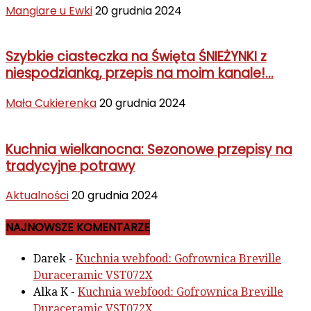
Mangiare u Ewki
20 grudnia 2024
Szybkie ciasteczka na Święta ŚNIEŻYNKI z
niespodzianką, przepis na moim kanale!...
Mała Cukierenka
20 grudnia 2024
Kuchnia wielkanocna: Sezonowe przepisy na
tradycyjne potrawy
Aktualności
20 grudnia 2024
NAJNOWSZE KOMENTARZE
Darek
-
Kuchnia webfood: Gofrownica Breville
Duraceramic VST072X
Alka K
-
Kuchnia webfood: Gofrownica Breville
Duraceramic VST072X