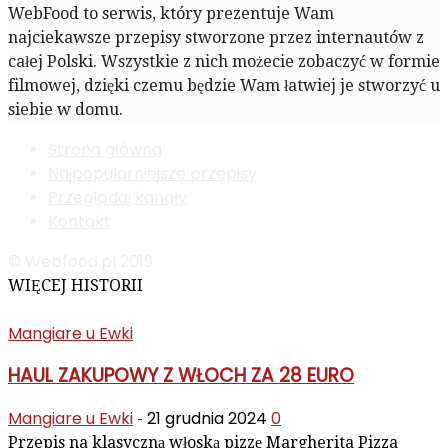
WebFood to serwis, który prezentuje Wam
najciekawsze przepisy stworzone przez internautów z
całej Polski. Wszystkie z nich możecie zobaczyć w formie
filmowej, dzięki czemu będzie Wam łatwiej je stworzyć u
siebie w domu.
Strona główna
Najpopularniejsze przepisy
Przeglądaj kanały
Kontakt
© Webfood.pl 2019
WIĘCEJ HISTORII
Mangiare u Ewki
HAUL ZAKUPOWY Z WŁOCH ZA 28 EURO
Mangiare u Ewki
21 grudnia 2024
0
-
Przepis na klasyczną włoską pizzę Margherita Pizza