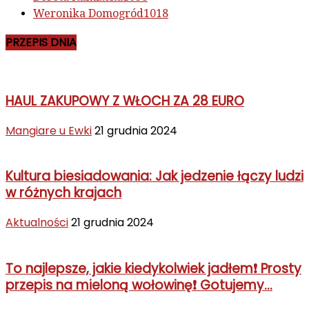
Weronika Domogród
1018
PRZEPIS DNIA
HAUL ZAKUPOWY Z WŁOCH ZA 28 EURO
Mangiare u Ewki
21 grudnia 2024
Kultura biesiadowania: Jak jedzenie łączy ludzi
w różnych krajach
Aktualności
21 grudnia 2024
To najlepsze, jakie kiedykolwiek jadłem❗ Prosty
przepis na mieloną wołowinę❗ Gotujemy...