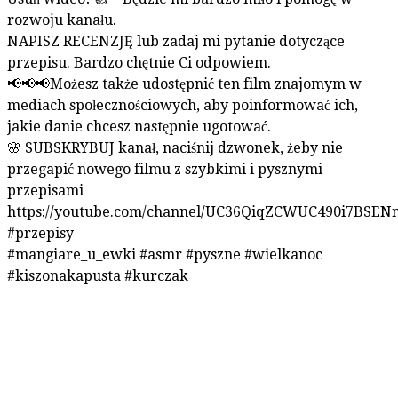
rozwoju kanału.
NAPISZ RECENZJĘ lub zadaj mi pytanie dotyczące
przepisu. Bardzo chętnie Ci odpowiem.
📢📢📢Możesz także udostępnić ten film znajomym w
mediach społecznościowych, aby poinformować ich,
jakie danie chcesz następnie ugotować.
🌸 SUBSKRYBUJ kanał, naciśnij dzwonek, żeby nie
przegapić nowego filmu z szybkimi i pysznymi
przepisami
https://youtube.com/channel/UC36QiqZCWUC490i7BSE
#przepisy
#mangiare_u_ewki #asmr #pyszne #wielkanoc
#kiszonakapusta #kurczak