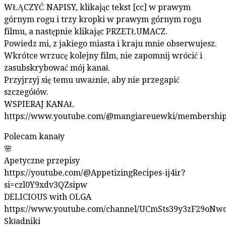
WŁĄCZYĆ NAPISY, klikając tekst [cc] w prawym
górnym rogu i trzy kropki w prawym górnym rogu
filmu, a następnie klikając PRZETŁUMACZ.
Powiedz mi, z jakiego miasta i kraju mnie obserwujesz.
Wkrótce wrzucę kolejny film, nie zapomnij wrócić i
zasubskrybować mój kanał.
Przyjrzyj się temu uważnie, aby nie przegapić
szczegółów.
WSPIERAJ KANAŁ
https://www.youtube.com/@mangiareuewki/membershi
Polecam kanały
🌸
Apetyczne przepisy
https://youtube.com/@AppetizingRecipes-ij4ir?
si=czl0Y9xdv3QZsipw
DELICIOUS with OLGA
https://www.youtube.com/channel/UCmSts39y3zF29oNw
Składniki