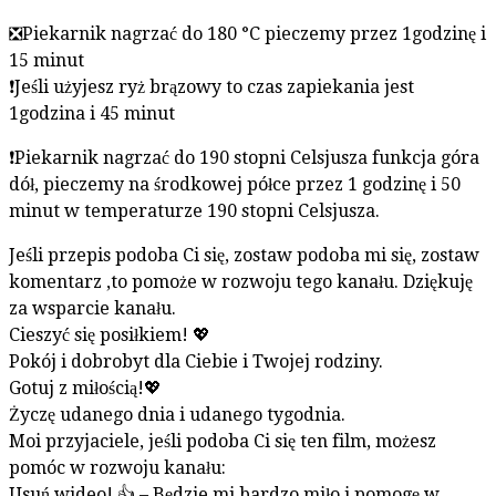
❎Piekarnik nagrzać do 180 °C pieczemy przez 1godzinę i
15 minut
❗Jeśli użyjesz ryż brązowy to czas zapiekania jest
1godzina i 45 minut
❗Piekarnik nagrzać do 190 stopni Celsjusza funkcja góra
dół, pieczemy na środkowej półce przez 1 godzinę i 50
minut w temperaturze 190 stopni Celsjusza.
Jeśli przepis podoba Ci się, zostaw podoba mi się, zostaw
komentarz ,to pomoże w rozwoju tego kanału. Dziękuję
za wsparcie kanału.
Cieszyć się posiłkiem! 💖
Pokój i dobrobyt dla Ciebie i Twojej rodziny.
Gotuj z miłością!💖
Życzę udanego dnia i udanego tygodnia.
Moi przyjaciele, jeśli podoba Ci się ten film, możesz
pomóc w rozwoju kanału:
Usuń wideo! 👍 – Będzie mi bardzo miło i pomogę w