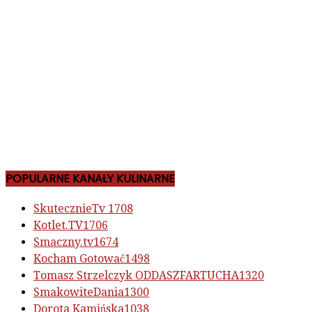
POPULARNE KANAŁY KULINARNE
SkutecznieTv
1708
Kotlet.TV
1706
Smaczny.tv
1674
Kocham Gotować
1498
Tomasz Strzelczyk ODDASZFARTUCHA
1320
SmakowiteDania
1300
Dorota Kamińska
1038