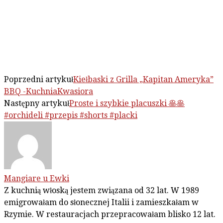
Poprzedni artykuł
Kiełbaski z Grilla „Kapitan Ameryka”
BBQ -KuchniaKwasiora
Następny artykuł
Proste i szybkie placuszki 🥞🥞
#orchideli #przepis #shorts #placki
Mangiare u Ewki
Z kuchnią włoską jestem związana od 32 lat. W 1989
emigrowałam do słonecznej Italii i zamieszkałam w
Rzymie. W restauracjach przepracowałam blisko 12 lat.