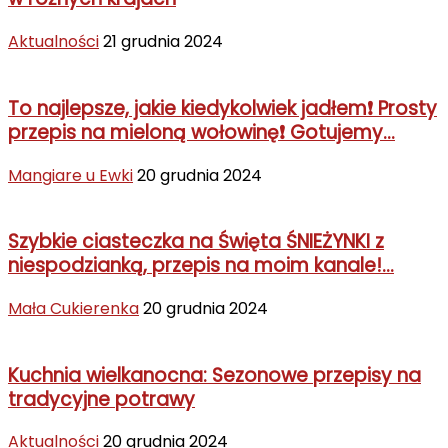
Aktualności
21 grudnia 2024
To najlepsze, jakie kiedykolwiek jadłem❗ Prosty
przepis na mieloną wołowinę❗ Gotujemy...
Mangiare u Ewki
20 grudnia 2024
Szybkie ciasteczka na Święta ŚNIEŻYNKI z
niespodzianką, przepis na moim kanale!...
Mała Cukierenka
20 grudnia 2024
Kuchnia wielkanocna: Sezonowe przepisy na
tradycyjne potrawy
Aktualności
20 grudnia 2024