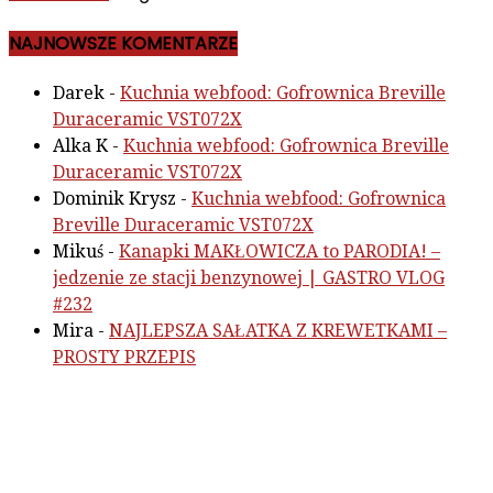
NAJNOWSZE KOMENTARZE
Darek
-
Kuchnia webfood: Gofrownica Breville
Duraceramic VST072X
Alka K
-
Kuchnia webfood: Gofrownica Breville
Duraceramic VST072X
Dominik Krysz
-
Kuchnia webfood: Gofrownica
Breville Duraceramic VST072X
Mikuś
-
Kanapki MAKŁOWICZA to PARODIA! –
jedzenie ze stacji benzynowej | GASTRO VLOG
#232
Mira
-
NAJLEPSZA SAŁATKA Z KREWETKAMI –
PROSTY PRZEPIS