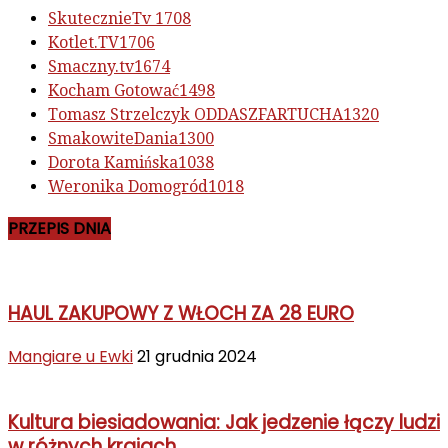
SkutecznieTv
1708
Kotlet.TV
1706
Smaczny.tv
1674
Kocham Gotować
1498
Tomasz Strzelczyk ODDASZFARTUCHA
1320
SmakowiteDania
1300
Dorota Kamińska
1038
Weronika Domogród
1018
PRZEPIS DNIA
HAUL ZAKUPOWY Z WŁOCH ZA 28 EURO
Mangiare u Ewki
21 grudnia 2024
Kultura biesiadowania: Jak jedzenie łączy ludzi
w różnych krajach