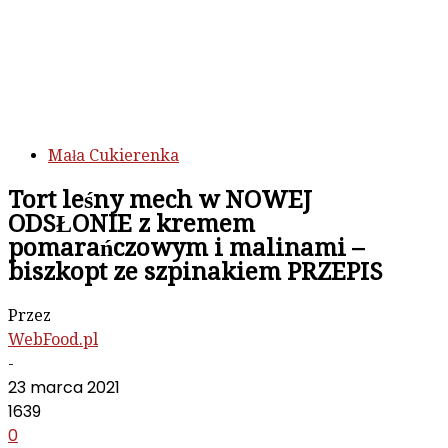
Mała Cukierenka
Tort leśny mech w NOWEJ
ODSŁONIE z kremem
pomarańczowym i malinami –
biszkopt ze szpinakiem PRZEPIS
Przez
WebFood.pl
-
23 marca 2021
1639
0