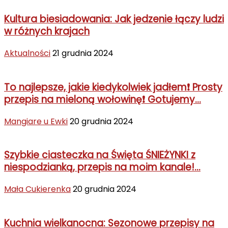
Kultura biesiadowania: Jak jedzenie łączy ludzi
w różnych krajach
Aktualności
21 grudnia 2024
To najlepsze, jakie kiedykolwiek jadłem❗ Prosty
przepis na mieloną wołowinę❗ Gotujemy...
Mangiare u Ewki
20 grudnia 2024
Szybkie ciasteczka na Święta ŚNIEŻYNKI z
niespodzianką, przepis na moim kanale!...
Mała Cukierenka
20 grudnia 2024
Kuchnia wielkanocna: Sezonowe przepisy na