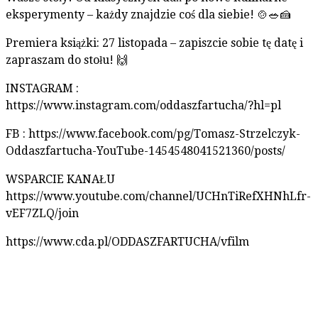
eksperymenty – każdy znajdzie coś dla siebie! 🍲🥗🍰
Premiera książki: 27 listopada – zapiszcie sobie tę datę i
zapraszam do stołu! 🙌
INSTAGRAM :
https://www.instagram.com/oddaszfartucha/?hl=pl
FB : https://www.facebook.com/pg/Tomasz-Strzelczyk-
Oddaszfartucha-YouTube-1454548041521360/posts/
WSPARCIE KANAŁU
https://www.youtube.com/channel/UCHnTiRefXHNhLfr-
vEF7ZLQ/join
https://www.cda.pl/ODDASZFARTUCHA/vfilm