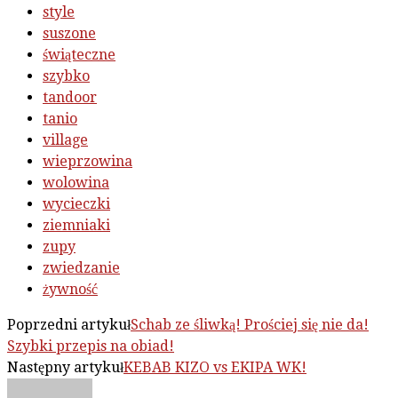
style
suszone
świąteczne
szybko
tandoor
tanio
village
wieprzowina
wolowina
wycieczki
ziemniaki
zupy
zwiedzanie
żywność
Poprzedni artykuł
Schab ze śliwką! Prościej się nie da!
Szybki przepis na obiad!
Następny artykuł
KEBAB KIZO vs EKIPA WK!