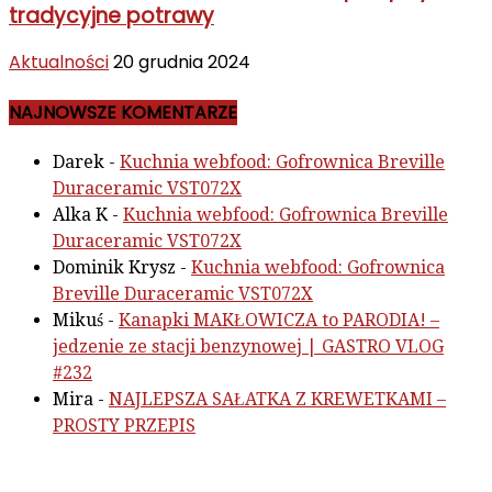
tradycyjne potrawy
Aktualności
20 grudnia 2024
NAJNOWSZE KOMENTARZE
Darek
-
Kuchnia webfood: Gofrownica Breville
Duraceramic VST072X
Alka K
-
Kuchnia webfood: Gofrownica Breville
Duraceramic VST072X
Dominik Krysz
-
Kuchnia webfood: Gofrownica
Breville Duraceramic VST072X
Mikuś
-
Kanapki MAKŁOWICZA to PARODIA! –
jedzenie ze stacji benzynowej | GASTRO VLOG
#232
Mira
-
NAJLEPSZA SAŁATKA Z KREWETKAMI –
PROSTY PRZEPIS