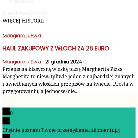
Kontakt
© Webfood.pl 2019
WIĘCEJ HISTORII
Mangiare u Ewki
HAUL ZAKUPOWY Z WŁOCH ZA 28 EURO
Mangiare u Ewki
21 grudnia 2024
0
-
Przepis na klasyczną włoską pizzę Margherita Pizza
Margherita to niewątpliwie jeden z najbardziej znanych
i uwielbianych włoskich przepisów na świecie. Prosta w
przygotowaniu, a jednocześnie...
0
Chętnie poznam Twoje przemyślenia, skomentuj.
x