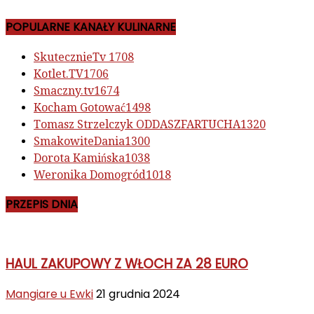
POPULARNE KANAŁY KULINARNE
SkutecznieTv
1708
Kotlet.TV
1706
Smaczny.tv
1674
Kocham Gotować
1498
Tomasz Strzelczyk ODDASZFARTUCHA
1320
SmakowiteDania
1300
Dorota Kamińska
1038
Weronika Domogród
1018
PRZEPIS DNIA
HAUL ZAKUPOWY Z WŁOCH ZA 28 EURO
Mangiare u Ewki
21 grudnia 2024