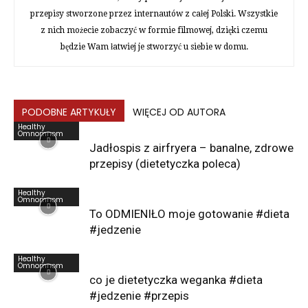
przepisy stworzone przez internautów z całej Polski. Wszystkie
z nich możecie zobaczyć w formie filmowej, dzięki czemu
będzie Wam łatwiej je stworzyć u siebie w domu.
PODOBNE ARTYKUŁY
WIĘCEJ OD AUTORA
Healthy
Omnomnom
Jadłospis z airfryera – banalne, zdrowe
przepisy (dietetyczka poleca)
Healthy
Omnomnom
To ODMIENIŁO moje gotowanie #dieta
#jedzenie
Healthy
Omnomnom
co je dietetyczka weganka #dieta
#jedzenie #przepis