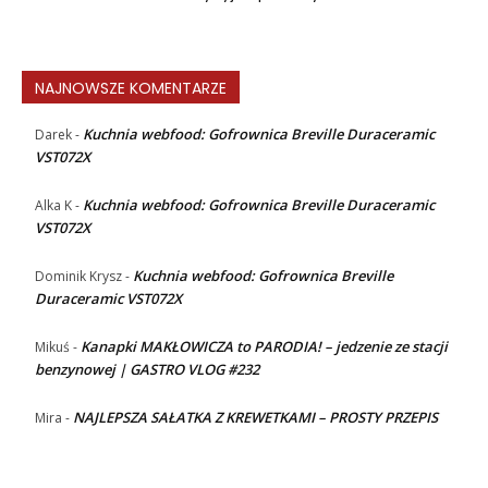
NAJNOWSZE KOMENTARZE
Kuchnia webfood: Gofrownica Breville Duraceramic
Darek
-
VST072X
Kuchnia webfood: Gofrownica Breville Duraceramic
Alka K
-
VST072X
Kuchnia webfood: Gofrownica Breville
Dominik Krysz
-
Duraceramic VST072X
Kanapki MAKŁOWICZA to PARODIA! – jedzenie ze stacji
Mikuś
-
benzynowej | GASTRO VLOG #232
NAJLEPSZA SAŁATKA Z KREWETKAMI – PROSTY PRZEPIS
Mira
-